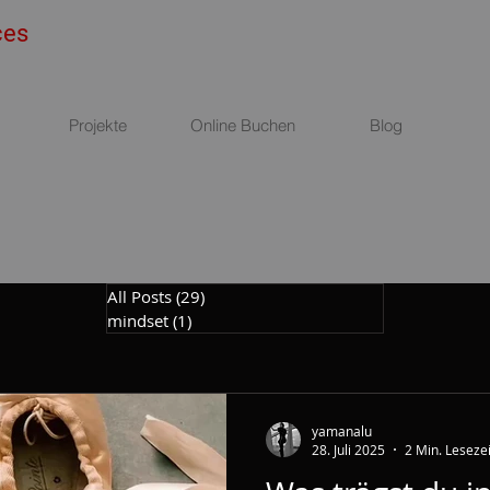
ces
Projekte
Online Buchen
Blog
All Posts
(29)
29 Beiträge
mindset
(1)
1 Beitrag
yamanalu
28. Juli 2025
2 Min. Lesezei