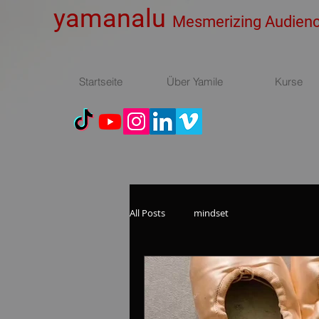
yamanalu
Mesmerizing Audien
Startseite
Über Yamile
Kurse
All Posts
mindset